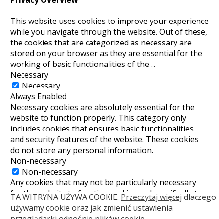
This website uses cookies to improve your experience
while you navigate through the website. Out of these,
the cookies that are categorized as necessary are
stored on your browser as they are essential for the
working of basic functionalities of the
...
Necessary
Necessary
Always Enabled
Necessary cookies are absolutely essential for the
website to function properly. This category only
includes cookies that ensures basic functionalities
and security features of the website. These cookies
do not store any personal information.
Non-necessary
Non-necessary
Any cookies that may not be particularly necessary
for the website to function and is used specifically to
TA WITRYNA UŻYWA COOKIE.
Przeczytaj więcej
dlaczego
collect user personal data via analytics, ads, other
używamy cookie oraz jak zmienić ustawienia
embedded contents are termed as non-necessary
przeglądarki odnośnie plików cookie.