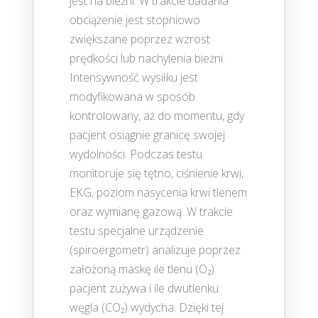
jest na bieżni. W trakcie badania
obciążenie jest stopniowo
zwiększane poprzez wzrost
prędkości lub nachylenia bieżni.
Intensywność wysiłku jest
modyfikowana w sposób
kontrolowany, aż do momentu, gdy
pacjent osiągnie granicę swojej
wydolności. Podczas testu
monitoruje się tętno, ciśnienie krwi,
EKG, poziom nasycenia krwi tlenem
oraz wymianę gazową. W trakcie
testu specjalne urządzenie
(spiroergometr) analizuje poprzez
założoną maskę ile tlenu (O₂)
pacjent zużywa i ile dwutlenku
węgla (CO₂) wydycha. Dzięki tej