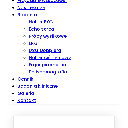
Przydatne wskazówki
Nasi lekarze
Badania
Holter EKG
Echo serca
Próby wysiłkowe
EKG
USG Dopplera
Holter ciśnieniowy
Ergospirometria
Polisomnografia
Cennik
Badania kliniczne
Galeria
Kontakt