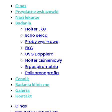
O nas
Przydatne wskazówki
Nasi lekarze
Badania
Holter EKG
Echo serca
Próby wysiłkowe
EKG
USG Dopplera
Holter ciśnieniowy
Ergospirometria
Polisomnografia
Cennik
Badania kliniczne
Galeria
Kontakt
O nas