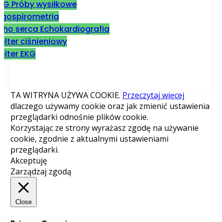
KG Próby wysiłkowe
rgospirometria
cho serca Echokardiografia
olter ciśnieniowy
olter EKG
TA WITRYNA UŻYWA COOKIE.
Przeczytaj więcej
dlaczego używamy cookie oraz jak zmienić ustawienia
przeglądarki odnośnie plików cookie.
Korzystając ze strony wyrażasz zgodę na używanie
cookie, zgodnie z aktualnymi ustawieniami
przeglądarki.
Akceptuję
Zarządzaj zgodą
Close