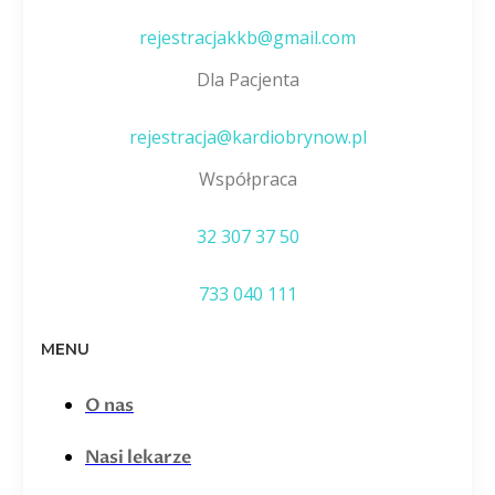
rejestracjakkb@gmail.com
Dla Pacjenta
rejestracja@kardiobrynow.pl
Współpraca
32 307 37 50
733 040 111
MENU
O nas
Nasi lekarze