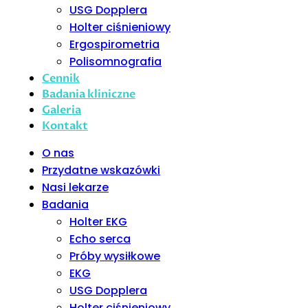
USG Dopplera
Holter ciśnieniowy
Ergospirometria
Polisomnografia
Cennik
Badania kliniczne
Galeria
Kontakt
O nas
Przydatne wskazówki
Nasi lekarze
Badania
Holter EKG
Echo serca
Próby wysiłkowe
EKG
USG Dopplera
Holter ciśnieniowy