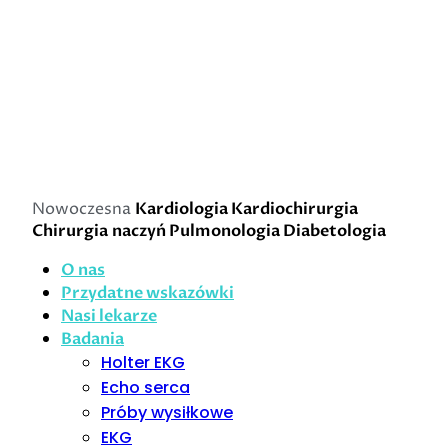
Nowoczesna
Kardiologia
Kardiochirurgia
Chirurgia naczyń
Pulmonologia
Diabetologia
O nas
Przydatne wskazówki
Nasi lekarze
Badania
Holter EKG
Echo serca
Próby wysiłkowe
EKG