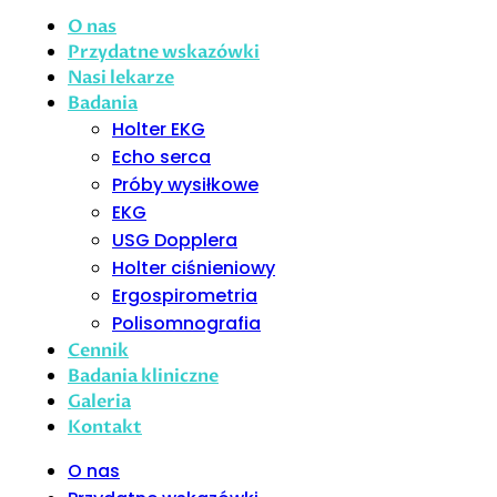
O nas
Przydatne wskazówki
Nasi lekarze
Badania
Holter EKG
Echo serca
Próby wysiłkowe
EKG
USG Dopplera
Holter ciśnieniowy
Ergospirometria
Polisomnografia
Cennik
Badania kliniczne
Galeria
Kontakt
O nas