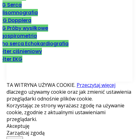
KG Serca
olisomnografia
SG Dopplera
KG Próby wysiłkowe
rgospirometria
cho serca Echokardiografia
olter ciśnieniowy
olter EKG
TA WITRYNA UŻYWA COOKIE.
Przeczytaj więcej
dlaczego używamy cookie oraz jak zmienić ustawienia
przeglądarki odnośnie plików cookie.
Korzystając ze strony wyrażasz zgodę na używanie
cookie, zgodnie z aktualnymi ustawieniami
przeglądarki.
Akceptuję
Zarządzaj zgodą